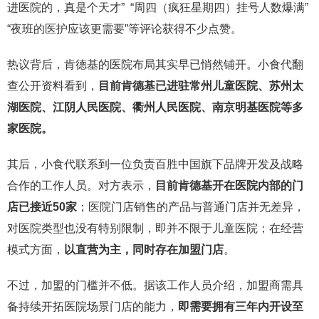
进医院的，真是个天才” “周四（疯狂星期四）挂号人数爆满”
“夜班的医护应该更需要”等评论获得不少点赞。
热议背后，肯德基的医院布局其实早已悄然铺开。小食代翻
查公开资料看到，
目前肯德基已进驻常州儿童医院、苏州太
湖医院、江阴人民医院、衢州人民医院、南京明基医院等多
家医院。
其后，小食代联系到一位负责百胜中国旗下品牌开发及战略
合作的工作人员。对方表示，
目前肯德基开在医院内部的门
店已接近
50
家
；医院门店销售的产品与普通门店并无差异，
对医院类型也没有特别限制，即并不限于儿童医院；在经营
模式方面，
以直营为主，同时存在加盟门店
。
不过，加盟的门槛并不低。据该工作人员介绍，加盟商需具
备持续开拓医院场景门店的能力，
即需要拥有三年内开设至