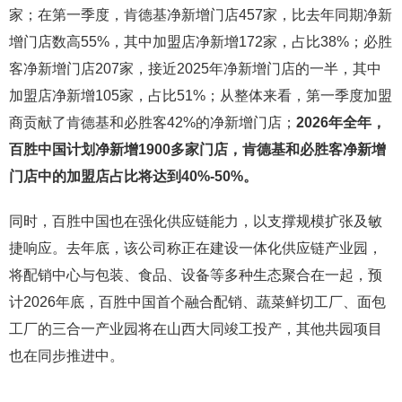
家；在第一季度，肯德基净新增门店457家，比去年同期净新
增门店数高55%，其中加盟店净新增172家，占比38%；必胜
客净新增门店207家，接近2025年净新增门店的一半，其中
加盟店净新增105家，占比51%；从整体来看，第一季度加盟
商贡献了肯德基和必胜客42%的净新增门店；
2026
年全年，
百胜中国
计划净新增
1900
多家门店，肯德基和必胜客净新增
门店中的加盟店占比将达到
40%-50%
。
同时，百胜中国也在强化供应链能力，以支撑规模扩张及敏
捷响应。去年底，该公司称正在建设一体化供应链产业园，
将配销中心与包装、食品、设备等多种生态聚合在一起，预
计2026年底，百胜中国首个融合配销、蔬菜鲜切工厂、面包
工厂的三合一产业园将在山西大同竣工投产，其他共园项目
也在同步推进中。