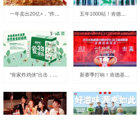
一年卖出20亿+，“炸鸡专家”肯德基如何把牛肉汉堡做成新王牌？
五年1000站！肯德基食物驿站打造“反浪费”公益新标杆
“肯家炸鸡侠”出击，食物驿站达850家，肯德基公益故事新篇章
新赛季打响！肯德基与三人篮球赛的二十年双向奔赴
上线三年就成为强劲增长“弹药”，这个餐饮巨头夜宵布局的成功秘诀是什么？
肯德基启动“好滋味溯源之旅”，这个万店品牌为何能成爆款制造机？