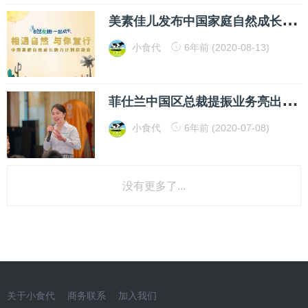
美
素佳儿发布中国家庭自然成长助力计划，深化品牌差异化战略
小食代
6年前 (2020-08-13)
菲
仕兰中国区总裁提振业务亮出年度答卷，还披露今年上半年最新业绩
小食代
6年前 (2020-07-08)
没有更多了...
关于小食代
商务联系
加入我们