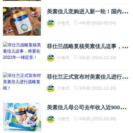
美
素佳儿竞购进入新一轮！国内这些能打的奶粉商据说都来“捧了个场”
小食代
4年前 (2022-03-04)
菲
仕兰战略复核美素佳儿这事，将要在2022年一锤定音！
小食代
5年前 (2021-12-24)
菲
仕兰正式宣布对美素佳儿进行战略复核！
小食代
5年前 (2021-12-15)
美
素佳儿母公司去年收入近900亿！全球CEO点赞中国市场
小食代
6年前 (2021-03-03)