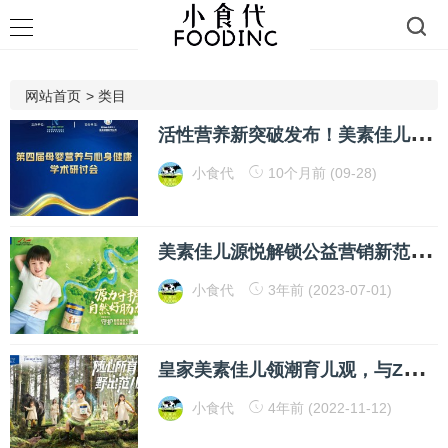
网站首页
>
类目
活
性营养新突破发布！美素佳儿携我国首款婴幼儿及儿童免疫促进AI科学评价体系亮相
小食代
10个月前 (09-28)
美
素佳儿源悦解锁公益营销新范本，携手保护黄河行动首战告捷
小食代
3年前 (2023-07-01)
皇
家美素佳儿领潮育儿观，与Z世代父母和孩子一起“随心所育”
小食代
4年前 (2022-11-12)