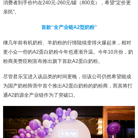
消费者到手价约在240元-260元/罐（800克），希望“定价更
亲民”。
首款“全产业链A2型奶粉”
继几年前有机奶粉、羊奶粉的行情陆续变得火爆起来，相对
更小众一些的A2蛋白奶粉今年也逐渐升温。今年10月份，奶
粉商美赞臣刚宣布推出旗下首款A2蛋白奶粉。
尽管君乐宝进入该品类的时间更晚，但该公司仍然希望能成
为国产奶粉阵营中首个推出A2蛋白奶粉的奶粉商，而其将打
通A2奶源全产业链作为了突破口。