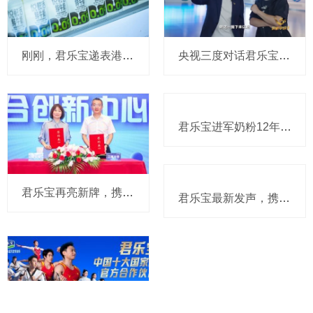
刚刚，君乐宝递表港交所：“悦鲜活”母企正式冲刺IPO，年收入干到200亿，募集资金将主要用于工厂建设和产能扩张升级
央视三度对话君乐宝，董事长都透露了哪些创新密码？
君乐宝进军奶粉12年迎来新里程碑，全线产品升级最新科研配方
君乐宝再亮新牌，携手江南大学成立益生菌联合创新中心
君乐宝最新发声，携手郭晶晶、央视频致敬中国力量