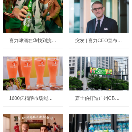
喜力啤酒在华找到抗跌“密码”？高端销量半年增长30%+，红爵甚至还翻了倍
突发 | 喜力CEO宣布卸任，任内推动喜力与华润啤酒联姻
1600亿精酿市场能容纳多少家店？鲜啤福鹿家高层：3万至5万家，想撑起蜜雪集团第三增长曲线
嘉士伯打造广州CBD“绝嘉时刻主场” 解锁都市足球互动新体验