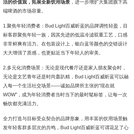
活的价值观，拓展全新饮用场景
，进一步增扩大集团旗下高
端啤酒的市场容量。
1.聚焦年轻消费者：Bud Light百威昕蓝的品牌调性轻盈，目
标客群聚焦年轻一族，因其先进的低温冷滤双重工艺，口感
非常鲜爽有活力。在包装设计上，银白蓝等颜色的交错设计
大大增强了质感，也更贴近当下年轻人的审美。
2.多元化消费场景：无论是现代餐厅还是家人朋友聚会时，
无论是文艺青年还是时尚轰趴精，Bud Light百威昕蓝可以融
入每一个生活社交场景——诚如品牌所主张的“现在就
WOW”，成为年轻消费者当时当下的最时髦标签，让每一次
畅饮都充满活力。
全力打造与目标受众契合的品牌形象，用丰富的饮用场景触
发年轻客群多层次的共鸣，Bud Light百威昕蓝可谓花足了心