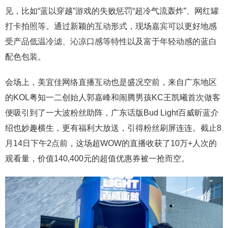
见，比如“蓝以穿越”游戏的失败惩罚“超冷气流轰炸”、网红罐
打卡拍照等。通过新颖的互动形式，现场嘉宾可以更好地感
受产品低温冷滤、沁凉口感等特性以及富于年轻动感的蓝白
配色包装。
会场上，美宜佳网络直播互动也是盛况空前，来自广东地区
的KOL粤知一二创始人郭嘉峰和闹腾男孩KC王凯曦首次做客
便吸引到了一大波粉丝助阵，广东话版Bud Light百威昕蓝介
绍也妙趣横生，更有福利大放送，引得粉丝刷屏连连。截止8
月14日下午2点前，这场超WOW的直播收获了10万+人次的
观看量，价值140,400元的超值优惠券被一抢而空。