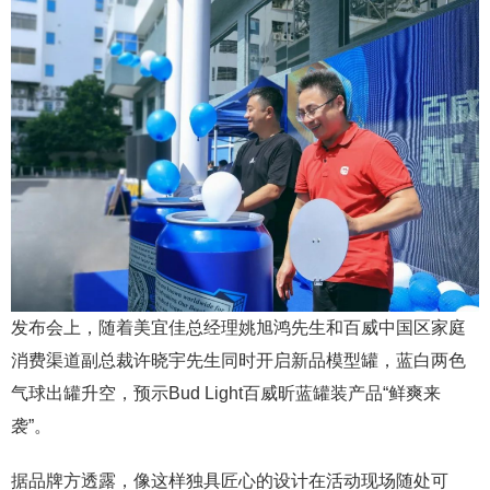
发布会上，随着美宜佳总经理姚旭鸿先生和百威中国区家庭
消费渠道副总裁许晓宇先生同时开启新品模型罐，蓝白两色
气球出罐升空，预示Bud Light百威昕蓝罐装产品“鲜爽来
袭”。
据品牌方透露，像这样独具匠心的设计在活动现场随处可