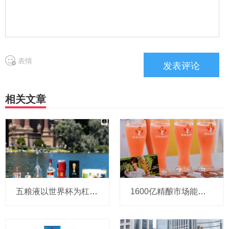
表情
相关文章
五粮液以世界杯为杠杆，撬动年轻圈层，重新定义白酒消费边界
1600亿精酿市场能容纳多少家店？鲜啤福鹿家高层：3万至5万家，想撑起蜜雪集团第三增长曲线