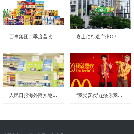
百事集团二季度营收和利润双增，亚太及中国业务表现亮眼
嘉士伯打造广州CBD“绝嘉时刻主场” 解锁都市足球互动新体验
人民日报海外网实地探访Nutrition Care澳洲全自控产业链，带你看懂真正的进口好营养
“我就喜欢”连接你我23年：麦当劳再度携手王力宏，与汪苏泷共同传递薯条热爱