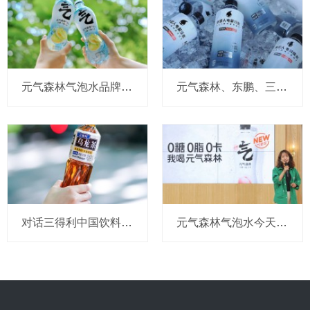
元气森林气泡水品牌负责人被指离职，气泡水还有哪些可以突破的机会？
元气森林、东鹏、三得利、脉动…那些入局电解质水赛道的巨头们，如今怎么样了
对话三得利中国饮料高层：乌龙茶上半年增长约200%，面对价格战坚持理性竞争
元气森林气泡水今天官宣重要升级！顺道连“日系”风标签也没了