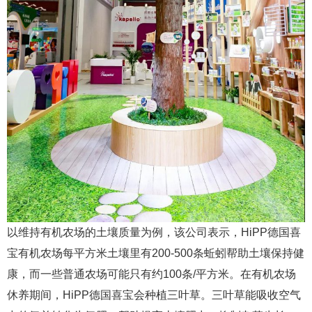
以维持有机农场的土壤质量为例，该公司表示，HiPP德国喜
宝有机农场每平方米土壤里有200-500条蚯蚓帮助土壤保持健
康，而一些普通农场可能只有约100条/平方米。在有机农场
休养期间，HiPP德国喜宝会种植三叶草。三叶草能吸收空气