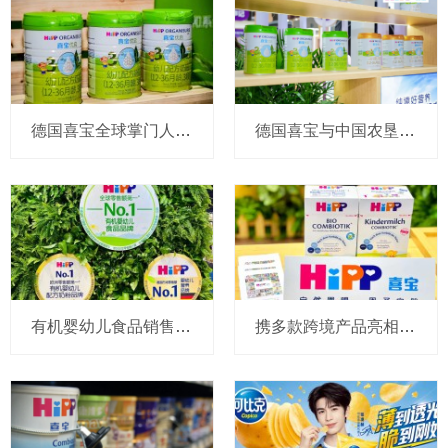
德国喜宝全球掌门人及在华操盘手访谈：深耕有机70年拿下多项“第一”，下沉市场成奶粉业务新引擎
德国喜宝与中国农垦再携手，进博会签约深化在华布局
有机婴幼儿食品销售巨头HiPP德国喜宝获批新国标，在华“组队”央企拼抢
携多款跨境产品亮相进博会！HiPP德国喜宝持续加码中国市场