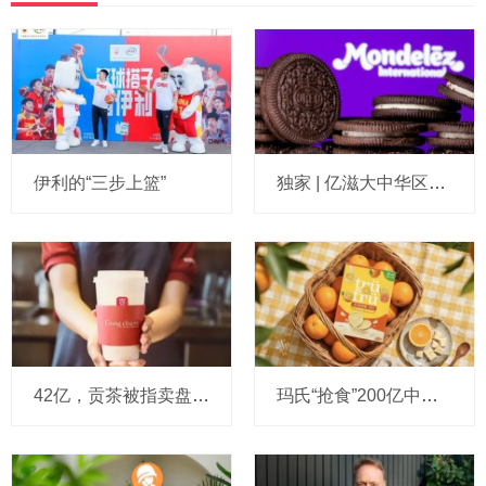
伊利的“三步上篮”
独家 | 亿滋大中华区市场与发展部“一号位”迎来新变动，曲向明将卸任
42亿，贡茶被指卖盘在即：有“新茶饮祖师爷”之称，贝恩资本拟接手
玛氏“抢食”200亿中国巧克力市场，多了个新筹码：首次引进新收购的Trü Frü，“冻干水果+巧克力”能成为零食新风口吗？