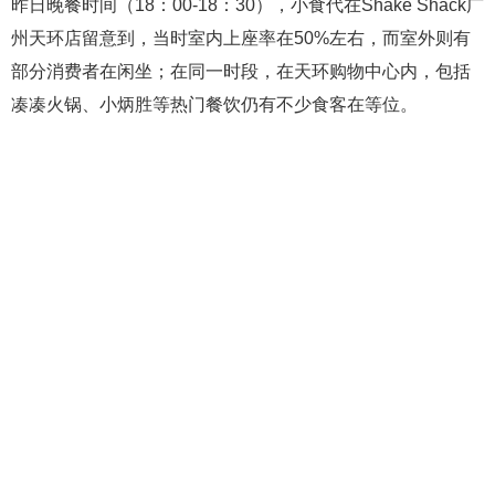
昨日晚餐时间（18：00-18：30），小食代在Shake Shack广
州天环店留意到，当时室内上座率在50%左右，而室外则有
部分消费者在闲坐；在同一时段，在天环购物中心内，包括
凑凑火锅、小炳胜等热门餐饮仍有不少食客在等位。