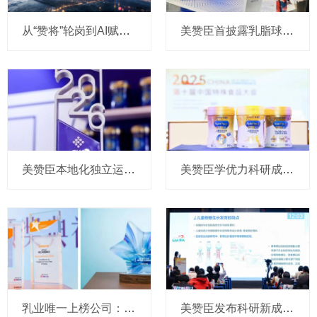
从“赞将”轮岗到AI赋能：美赞臣如何让00后“爱上”职场？
美赞臣首披露乳脂球膜“里程碑”成果，部分水解双蛋白配方获顶级儿科学术峰会专家认可
美赞臣本地化独立运营五年成果：加码乳脂球膜等前沿科学实证，转向“婴幼儿+儿童成人”双轮驱动战略
美赞臣学优力科研成果登上国际期刊，推出新春联名礼盒发力中老年市场
乳业唯一上榜公司：美赞臣中国登榜2025典范雇主
美赞臣发布科研新成果，全速推进“婴幼儿+儿童成人”双轮战略