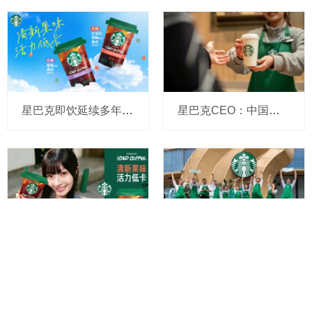
星巴克即饮延续多年双位数业务增长 首款新潮袋装咖啡惊艳上市
星巴克CEO：中国门店会“迅速”增至20000家，全球门店数也要翻番，星巴克日本业务或将步后尘被出售
星巴克中国即饮连续6年业务双位数增长，在华首推“开袋即饮”袋装咖啡
很懂伙伴赋能的星巴克，又给人才培养开辟了新赛道