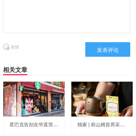
表情
相关文章
星巴克告别在华直营后，首份“轻资产”季报亮相：合资公司贡献近3.6亿收入，高层重申长期目标开至2万家
独家 | 前山姆首席采购官张青或加盟博裕投资担任运营合伙人，与星巴克“结缘”