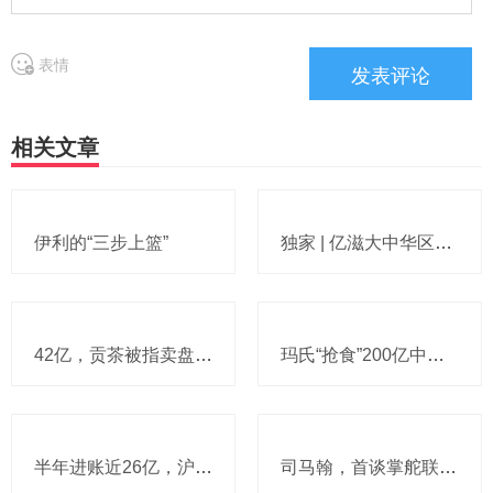
表情
相关文章
伊利的“三步上篮”
独家 | 亿滋大中华区市场与发展部“一号位”迎来新变动，曲向明将卸任
42亿，贡茶被指卖盘在即：有“新茶饮祖师爷”之称，贝恩资本拟接手
玛氏“抢食”200亿中国巧克力市场，多了个新筹码：首次引进新收购的Trü Frü，“冻干水果+巧克力”能成为零食新风口吗？
半年进账近26亿，沪上阿姨高层今天说：外卖点奶茶习惯不可逆，全年拟新开2000～3000店，咖啡杯量占比已稳在10%以上，茶瀑布对标蜜雪要改
司马翰，首谈掌舵联合利华往事：离任前与董事会确有分歧，对亲手任命的继任者充满信心，领导力是一段充满趣味的旅程