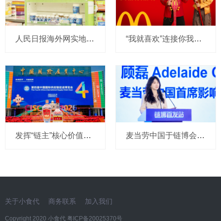
人民日报海外网实地探访Nutrition Care澳洲全自控产业链，带你看懂真正的进口好营养
“我就喜欢”连接你我23年：麦当劳再度携手王力宏，与汪苏泷共同传递薯条热爱
发挥“链主”核心价值，五粮液以和美链接世界
麦当劳中国于链博会发布三项新合作，赋能土豆种植，扩列全球好食材资源
关于小食代
商务联系
加入我们
Copyright 2020 小食代
粤ICP备20025370号​