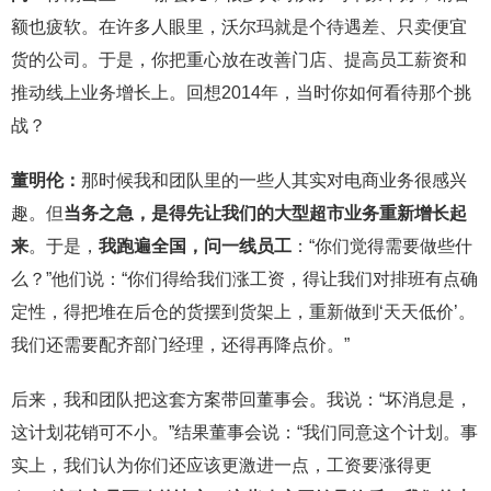
额也疲软。在许多人眼里，沃尔玛就是个待遇差、只卖便宜
货的公司。于是，你把重心放在改善门店、提高员工薪资和
推动线上业务增长上。回想2014年，当时你如何看待那个挑
战？
董明伦：
那时候我和团队里的一些人其实对电商业务很感兴
趣。但
当务之急，是得先让我们的大型超市业务重新增长起
来
。于是，
我跑遍全国，问一线员工
：“你们觉得需要做些什
么？”他们说：“你们得给我们涨工资，得让我们对排班有点确
定性，得把堆在后仓的货摆到货架上，重新做到‘天天低价’。
我们还需要配齐部门经理，还得再降点价。”
后来，我和团队把这套方案带回董事会。我说：“坏消息是，
这计划花销可不小。”结果董事会说：“我们同意这个计划。事
实上，我们认为你们还应该更激进一点，工资要涨得更