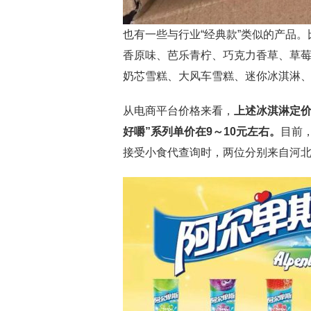
也有一些与行业“经典款”类似的产品。
香原味、芭乐青柠、巧克力香草、草
奶芯雪糕、大风车雪糕、迷你冰淇淋
从电商平台价格来看，
上述冰淇淋定
好嚼
”
系列单价在
9
～
10
元左右。
目前
接受小食代查询时，两位分别来自河北