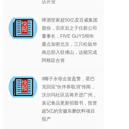
店开业
啤酒世家超50亿卖百威集团
股份，宗庆后之子任新公司
董事长，FIVE GUYS明年
重点加密北京，三只松鼠华
南总部入驻佛山，达能完成
阿根廷合资
if椰子水母企发盈警，星巴
克回应“伙伴券取消”传闻，
沃尔玛社区店将开进广州，
袁记食品更新招股书，投资
超5亿的安徽东鹏饮料项目
投产