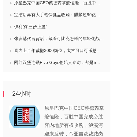
原星巴克中国CEO蔡德粦掌舵恒隆，百胜中国完成必胜客内地所有权收购，泸溪河迎来反转，帝亚吉欧裁减岗位计划发布，秋天第一杯奶茶爆单
宝洁后再有大手笔保健品收购：麒麟超90亿拿下健美生，在华已入驻山姆和开市客等多渠道，为何超300亿资本一周内“疯抢”VMS？
伊利的“三步上篮”
张凌赫代言背后，藏着可比克怎样的年轻化战略？
喜力上半年裁撤3000岗位，太古可口可乐总裁说饮料品类增长态势良好，华润饮料下半年要打三场关键战役，帝亚吉欧新帅努力应对白酒市场影响
网红汉堡连锁Five Guys创始人专访：都是5个儿子和妻子在打理，绝不会与麦当劳正面竞争，要公司上市或卖盘的建议不时出现
24小时
原星巴克中国CEO蔡德粦掌
舵恒隆，百胜中国完成必胜
客内地所有权收购，泸溪河
迎来反转，帝亚吉欧裁减岗