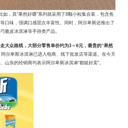
比如，其“果然好嚼”系列就采用了8颗小粒集合装，包含焦
莓等口味，强调口感层次丰富性。同时，阿尔卑斯还推出了
、巧脆皮冰淇淋等手持类产品。
价走大众路线，大部分零售单价约为
3
～
6
元，最贵的
“
果然
，阿尔卑斯冰淇淋已进入电商、线下批发店等渠道。在今天
、山东的经销商均表示阿尔卑斯冰淇淋“都挺好卖”。