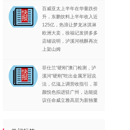
百威亚太上半年在华量跌价
升，东鹏饮料上半年收入近
125亿，热浪让梦龙冰淇淋
欧洲大卖，徐福记发拼多多
店铺说明，泸溪河桃酥再次
上架山姆
菲仕兰“硬刚”澳门检测，泸
溪河“硬刚”吃出金属牙冠说
法，亿滋上调营收指引，茶
颜悦色拟进驻广州，达能提
议任命威立雅高层为新独董