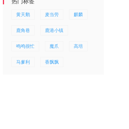
热门标签
黄天鹅
麦当劳
麒麟
鹿角巷
鹿港小镇
鸣鸣很忙
魔爪
高培
马爹利
香飘飘