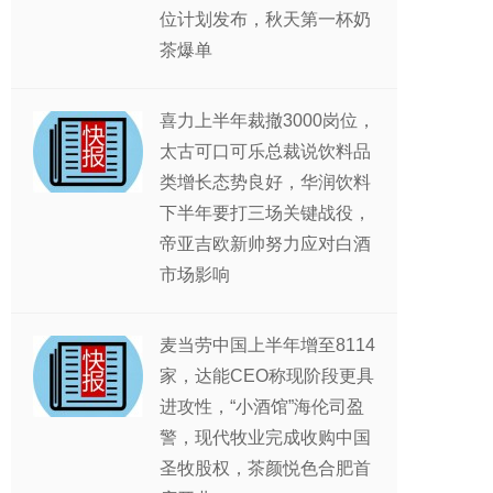
位计划发布，秋天第一杯奶
茶爆单
喜力上半年裁撤3000岗位，
太古可口可乐总裁说饮料品
类增长态势良好，华润饮料
下半年要打三场关键战役，
帝亚吉欧新帅努力应对白酒
市场影响
麦当劳中国上半年增至8114
家，达能CEO称现阶段更具
进攻性，“小酒馆”海伦司盈
警，现代牧业完成收购中国
圣牧股权，茶颜悦色合肥首