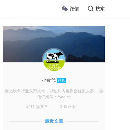
微信
搜索
小食代
站长
食品饮料行业头部大号，以独到内容聚合优质人群。 微
信订阅号：foodinc
5711 篇文章
0 条评论
最近文章