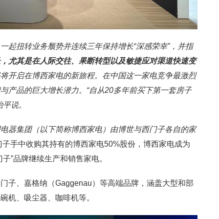
一起扭转业务颓势并连续三年保持增长“深感荣幸”，并指
长，尤其是在人际交往、果断转型以及敏捷应对渠道快速变
兴将开启在博西家电的新旅程。在中国这一家电竞争最激烈
与产品的巨大增长潜力。“自从20多年前买下第一套房子
治平说。
用电器集团（以下简称博西家电）由博世与西门子各自的家
西门子手中收购其持有的博西家电50%股份，博西家电成为
门子”品牌继续生产和销售家电。
子、嘉格纳（Gaggenau）等高端品牌，涵盖大型和部
洗碗机、吸尘器、咖啡机等。