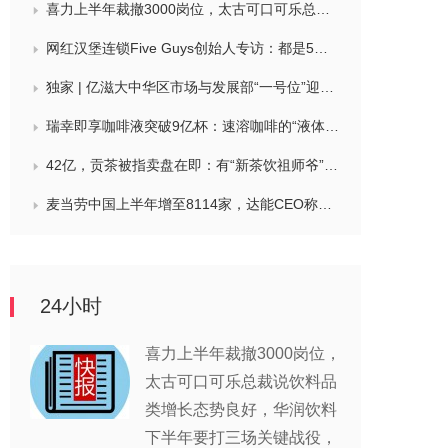
喜力上半年裁撤3000岗位，太古可口可乐总裁说饮料品类增长态势良好，华润饮料下半年要打三场关键战役，帝亚吉欧新帅努力应对白酒市场影响
网红汉堡连锁Five Guys创始人专访：都是5个儿子和妻子在打理，绝不会与麦当劳正面竞争，要公司上市或卖盘的建议不时出现
独家 | 亿滋大中华区市场与发展部“一号位”迎来新变动，曲向明将卸任
瑞幸即享咖啡液突破9亿杯：速溶咖啡的“液体时代”是如何炼成的？
42亿，贡茶被指卖盘在即：有“新茶饮祖师爷”之称，贝恩资本拟接手
麦当劳中国上半年增至8114家，达能CEO称现阶段更具进攻性，“小酒馆”海伦司盈警，现代牧业完成收购中国圣牧股权，茶颜悦色合肥首店开业
24小时
喜力上半年裁撤3000岗位，
太古可口可乐总裁说饮料品
类增长态势良好，华润饮料
下半年要打三场关键战役，