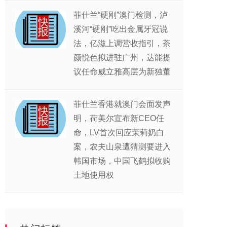
菲仕兰“硬刚”澳门检测，泸
溪河“硬刚”吃出金属牙冠说
法，亿滋上调营收指引，茶
颜悦色拟进驻广州，达能提
议任命威立雅高层为新独董
菲仕兰香港就澳门会面发声
明，荷美尔宣布新CEO任
命，LV首次回应茉莉奶白
案，农夫山泉遭猜测要进入
韩国市场，中国飞鹤拟收购
土地使用权