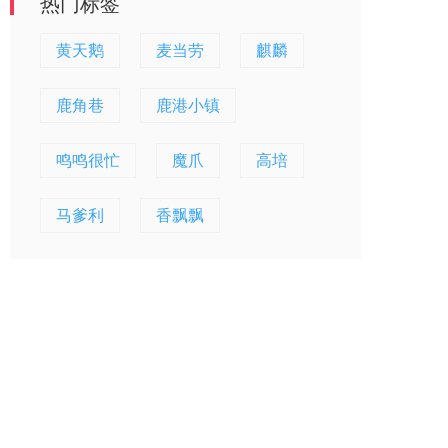
热门标签
黄天鹅
麦当劳
麒麟
鹿角巷
鹿港小镇
鸣鸣很忙
魔爪
高培
马爹利
香飘飘