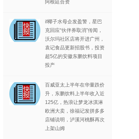
阿根廷合资
if椰子水母企发盈警，星巴
克回应“伙伴券取消”传闻，
沃尔玛社区店将开进广州，
袁记食品更新招股书，投资
超5亿的安徽东鹏饮料项目
投产
百威亚太上半年在华量跌价
升，东鹏饮料上半年收入近
125亿，热浪让梦龙冰淇淋
欧洲大卖，徐福记发拼多多
店铺说明，泸溪河桃酥再次
上架山姆