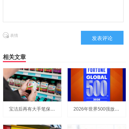
表情
相关文章
宝洁后再有大手笔保健品收购：麒麟超90亿拿下健美生，在华已入驻山姆和开市客等多渠道，为何超300亿资本一周内“疯抢”VMS？
2026年世界500强放榜：沃尔玛12年“榜一”让位，雀巢、百事、亿滋保持了头部“队形”，喜力落榜，饮料巨头排名普遍下滑