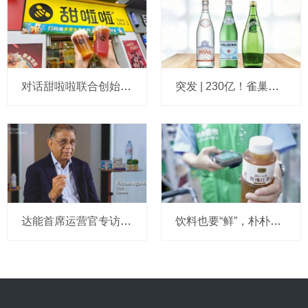
对话甜啦啦联合创始人许周：希望10元以下茶饮产品也能有不错的体验，不进入咖啡赛道或失去未来竞争机会
突发 | 230亿！雀巢官宣将巴黎水、圣培露和普娜等“打包”进饮料新巨头：与美国私募合资成立Peranel，雀巢保留50%股权，整合30多个品牌
达能首席运营官专访：稍不留神世界就把你甩在身后，乳品焦点转向高蛋白和肠道健康，供应链员工不能只被动等指令，给出“4C绩效管理框架”
饮料也要“鲜”，朴朴正在把饮料柜变成第二个“生鲜区”