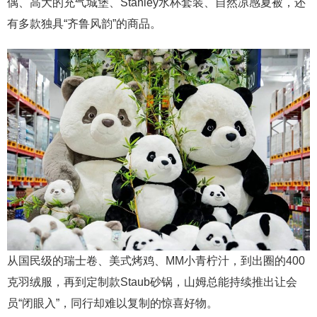
偶、高大的充气城堡、Stanley水杯套装、自然凉感夏被，还
有多款独具“齐鲁风韵”的商品。
从国民级的瑞士卷、美式烤鸡、MM小青柠汁，到出圈的400
克羽绒服，再到定制款Staub砂锅，山姆总能持续推出让会
员“闭眼入”，同行却难以复制的惊喜好物。