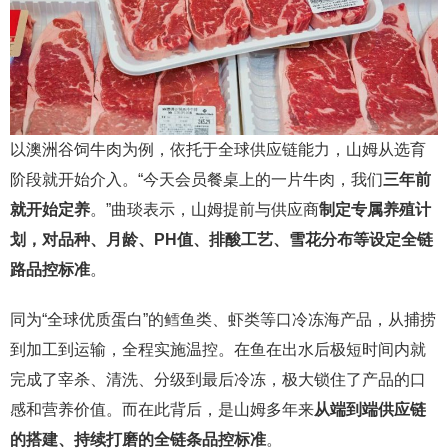
以澳洲谷饲牛肉为例，依托于全球供应链能力，山姆从选育
阶段就开始介入。“今天会员餐桌上的一片牛肉，我们
三年前
就开始定养
。”曲琰表示，山姆提前与供应商
制定专属养殖计
划，对品种、月龄、PH值、排酸工艺、雪花分布等设定全链
路品控标准
。
同为“全球优质蛋白”的鳕鱼类、虾类等口冷冻海产品，从捕捞
到加工到运输，全程实施温控。在鱼在出水后极短时间内就
完成了宰杀、清洗、分级到最后冷冻，极大锁住了产品的口
感和营养价值。而在此背后，是山姆多年来
从端到端供应链
的搭建、持续打磨的全链条品控标准
。