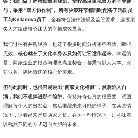
答：我们做了周密细致的规划。全程高度重视双方的平等参
与，采用 “双方协作制”。所有决策环节都同时配备了玛氏员
工与
Kellanova
员工
，全程符合法律法规及监管要求，选拔顶
尖人才组建核心团队的举措成效显著。
我们过往有并购经验，也花了很多时间分析哪些有效、哪些
无效。
核心就在于文化本身以及如何让它运作起来
。幸运的
是，两家企业的根基与理念高度契合：都秉持以人为本、深
耕业务、满怀热忱的核心价值观。
但
与此同时，也很容易说出“两家文化相似”，然后陷入自
满，我们不想掉进那个陷阱。
保持好奇心真的很重要，试图
理解每个人的出发点，然后推敲未来可能的样子。在某些情
况下，这看起来是集两家之长。在另一些情况下，则意味着
以截然不同的方式迈向大胆的未来。