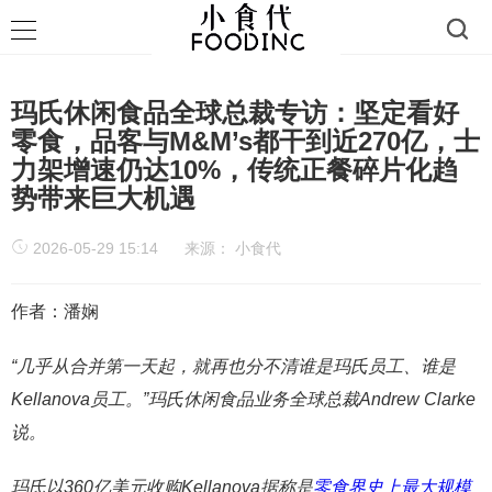
玛氏休闲食品全球总裁专访：坚定看好
零食，品客与M&M’s都干到近270亿，士
力架增速仍达10%，传统正餐碎片化趋
势带来巨大机遇
2026-05-29 15:14
来源：
小食代
作者：潘娴
“几乎从合并第一天
起，就再也分不清谁是玛氏员工、谁是
Kellanova
员工。”玛氏休闲食品业务全球总裁
Andrew Clarke
说。
玛氏以360亿美元收购
Kellanova
据称是
零食界史上最大规模