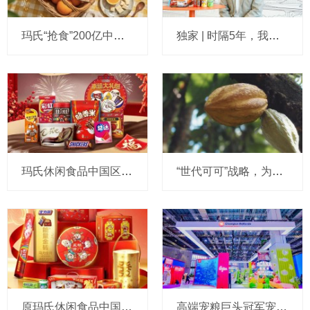
玛氏“抢食”200亿中国巧克力市场，多了个新筹码：首次引进新收购的Trü Frü，“冻干水果+巧克力”能成为零食新风口吗？
独家 | 时隔5年，我们再次对话玛氏休闲食品中国掌门人：敲定未来5年计划，总部对在华业务有更高期待
玛氏休闲食品中国区迎来新干将：销售“一把手”履新倒计时，有荷美尔、雀巢、百事等知名快消公司背景
“世代可可”战略，为何有人长期持续砸向这颗豆？
原玛氏休闲食品中国销售副总裁郭治平，下一站定了
高端宠粮巨头冠军宠物食品用40年全球天然营养标杆建立信任堡垒