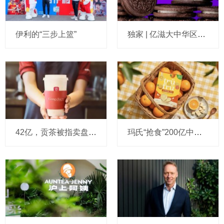
伊利的“三步上篮”
独家 | 亿滋大中华区市场与发展部“一号位”迎来新变动，曲向明将卸任
42亿，贡茶被指卖盘在即：有“新茶饮祖师爷”之称，贝恩资本拟接手
玛氏“抢食”200亿中国巧克力市场，多了个新筹码：首次引进新收购的Trü Frü，“冻干水果+巧克力”能成为零食新风口吗？