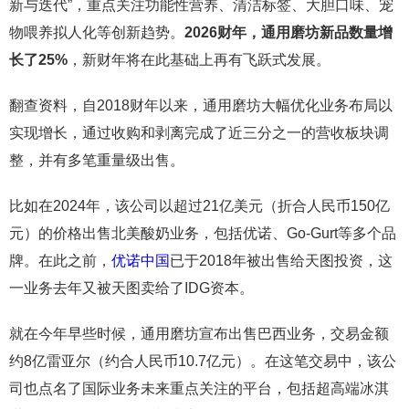
新与迭代”，重点关注功能性营养、清洁标签、大胆口味、宠
物喂养拟人化等创新趋势。
2026
财年，通用磨坊新品数量增
长了
25%
，新财年将在此基础上再有飞跃式发展。
翻查资料，自2018财年以来，通用磨坊大幅优化业务布局以
实现增长，通过收购和剥离完成了近三分之一的营收板块调
整，并有多笔重量级出售。
比如在2024年，该公司以超过21亿美元（折合人民币150亿
元）的价格出售北美酸奶业务，包括优诺、Go-Gurt等多个品
牌。在此之前，
优诺中国
已于2018年被出售给天图投资，这
一业务去年又被天图卖给了IDG资本。
就在今年早些时候，通用磨坊宣布出售巴西业务，交易金额
约8亿雷亚尔（约合人民币10.7亿元）。在这笔交易中，该公
司也点名了国际业务未来重点关注的平台，包括超高端冰淇