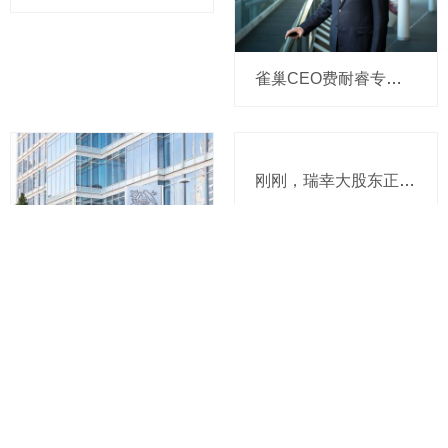
雀巢CEO费耐睿专访：我越来越多地收到来自工厂员工的邮件，削减职位正逐步和负责任地落实，对年轻人有三大职场建议
刚刚，瑞幸大股东正式“喝上”蓝瓶咖啡！雀巢官宣出售给大钲资本，这把全球咖啡竞争“高端局”要怎么打？
今天，雀巢一季报出炉：CEO说要全面强化中国业务，在华全新管理团正推动变革，卖掉蓝瓶咖啡后冰淇淋交易2026年也将有实质性成果
关于小食代
商务联系
加入我们
Copyright 2020 小食代
粤ICP备20025370号​