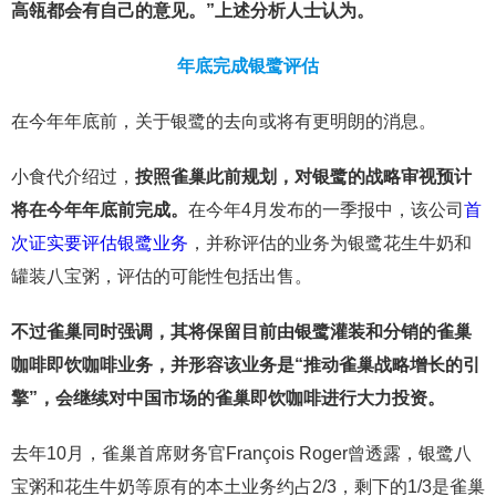
高瓴都会有自己的意见。”上述分析人士认为。
年底完成银鹭评估
在今年年底前，关于银鹭的去向或将有更明朗的消息。
小食代介绍过，
按照雀巢此前规划，对银鹭的战略审视预计
将在今年年底前完成。
在今年4月发布的一季报中，该公司
首
次证实要评估银鹭业务
，并称评估的业务为银鹭花生牛奶和
罐装八宝粥，评估的可能性包括出售。
不过雀巢同时强调，其将保留目前由银鹭灌装和分销的雀巢
咖啡即饮咖啡业务，并形容该业务是“推动雀巢战略增长的引
擎”，会继续对中国市场的雀巢即饮咖啡进行大力投资。
去年10月，雀巢首席财务官François Roger曾透露，银鹭八
宝粥和花生牛奶等原有的本土业务约占2/3，剩下的1/3是雀巢