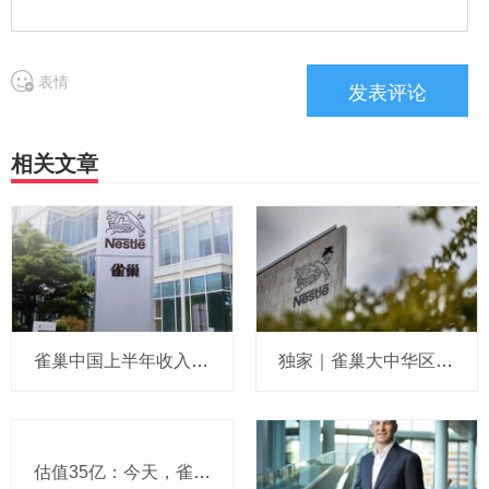
表情
相关文章
雀巢中国上半年收入196亿：CEO说在华业务正逐步稳定，要求全新管理团队紧盯三大重点，原定去库存计划已完成，坦承某些品类仍在流失份额
独家｜雀巢大中华区人力资源“一号位”敲定，菲仕兰徐耀东接棒
估值35亿：今天，雀巢新CEO上任后第一个收购来了