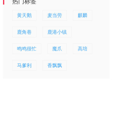
热门标签
黄天鹅
麦当劳
麒麟
鹿角巷
鹿港小镇
鸣鸣很忙
魔爪
高培
马爹利
香飘飘