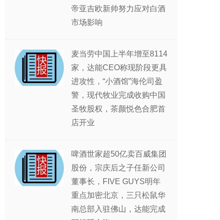
帝亚吉欧新帅努力应对白酒
市场影响
麦当劳中国上半年增至8114
家，达能CEO称现阶段更具
进攻性，“小酒馆”海伦司盈
警，现代牧业完成收购中国
圣牧股权，茶颜悦色合肥首
店开业
啤酒世家超50亿卖百威集团
股份，宗庆后之子任新公司
董事长，FIVE GUYS明年
重点加密北京，三只松鼠华
南总部入驻佛山，达能完成