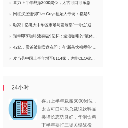
喜力上半年裁撤3000岗位，太古可口可乐总裁说饮料品类增长态势良好，华润饮料下半年要打三场关键战役，帝亚吉欧新帅努力应对白酒市场影响
网红汉堡连锁Five Guys创始人专访：都是5个儿子和妻子在打理，绝不会与麦当劳正面竞争，要公司上市或卖盘的建议不时出现
独家 | 亿滋大中华区市场与发展部“一号位”迎来新变动，曲向明将卸任
瑞幸即享咖啡液突破9亿杯：速溶咖啡的“液体时代”是如何炼成的？
42亿，贡茶被指卖盘在即：有“新茶饮祖师爷”之称，贝恩资本拟接手
麦当劳中国上半年增至8114家，达能CEO称现阶段更具进攻性，“小酒馆”海伦司盈警，现代牧业完成收购中国圣牧股权，茶颜悦色合肥首店开业
24小时
喜力上半年裁撤3000岗位，
太古可口可乐总裁说饮料品
类增长态势良好，华润饮料
下半年要打三场关键战役，