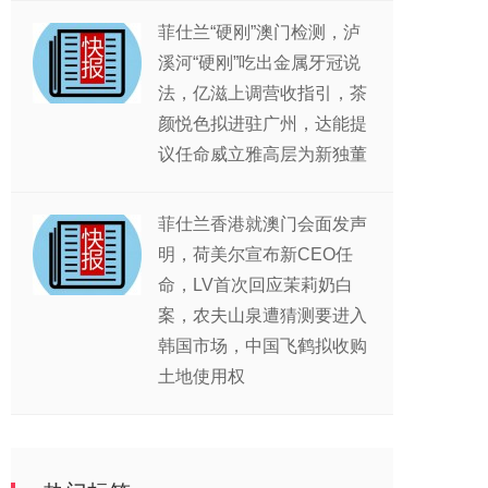
菲仕兰“硬刚”澳门检测，泸
溪河“硬刚”吃出金属牙冠说
法，亿滋上调营收指引，茶
颜悦色拟进驻广州，达能提
议任命威立雅高层为新独董
菲仕兰香港就澳门会面发声
明，荷美尔宣布新CEO任
命，LV首次回应茉莉奶白
案，农夫山泉遭猜测要进入
韩国市场，中国飞鹤拟收购
土地使用权