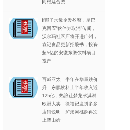
阿根廷合资
if椰子水母企发盈警，星巴
克回应“伙伴券取消”传闻，
沃尔玛社区店将开进广州，
袁记食品更新招股书，投资
超5亿的安徽东鹏饮料项目
投产
百威亚太上半年在华量跌价
升，东鹏饮料上半年收入近
125亿，热浪让梦龙冰淇淋
欧洲大卖，徐福记发拼多多
店铺说明，泸溪河桃酥再次
上架山姆