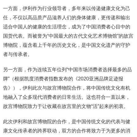
一方面，伊利作为行业领导者，多年来以传递健康文化为己
任，不仅以高品质产品滋养人们的身体健康，更传递和输出
适合中国人的健康的生活理念，成为了中国消费者心目中的
国货代表。而被誉为“中国最大的古代文化艺术博物馆”的故宫
博物院，蕴含着上千年的历史文化，是中国文化遗产的守护
者与传承者。
另一方面，作为连续五年位列“中国市场消费者选择最多的品
牌”（根据凯度消费者指数发布的《2020亚洲品牌足迹报
告》），伊利此次与故宫博物院合作，将中国传统文化有机
地融入了众多现代消费者的日常生活。这也符合一直以来，
故宫博物院致力于让收藏在故宫里的文物“活”起来的初衷。
此次伊利和故宫博物院的合作，是中国传统文化的代表与健
康文化传承者的跨界联动，双方的合作将致力于为更多的消