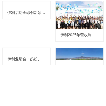
伊利启动全球创新领航计划，金领冠升级品牌战略，展示母乳研究新成果
伊利2025年营收利润双增长，奶粉成为第二大支柱，解锁多个“亿元级别”爆款新品
伊利业绩会：奶粉、奶酪和冷饮全年目标双位数增长，未来几年分红额有望提升
伊利获第五届中国质量奖提名奖，打造品质新标杆