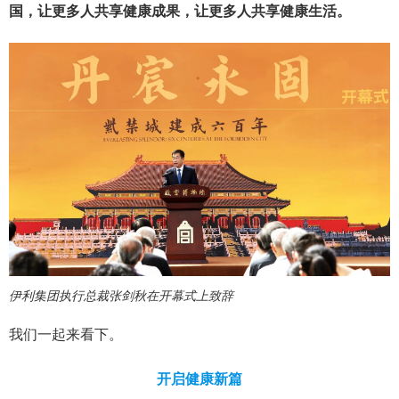
国，让更多人共享健康成果，让更多人共享健康生活。
伊利集团执行总裁张剑秋在开幕式上致辞
我们一起来看下。
开启健康新篇