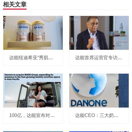
相关文章
达能纽迪希亚“秀肌肉”：一口气亮出近20项硬核成果，爱他美至熠最新研究在国际大会登顶
达能首席运营官专访：稍不留神世界就把你甩在身后，乳品焦点转向高蛋白和肠道健康，供应链员工不能只被动等指令，给出“4C绩效管理框架”
100亿，达能宣布对两家乳企下手：全资收购“小达能”，要拓展亚太高蛋白赛道，还顺道“喝下”了椰子水
达能CEO：三大奶粉企业在华份额合计提升至约50%，还说收购大型奶粉同行“完全没有吸引力”