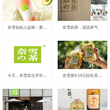
奈雪创始人赵林：要与山姆共创瓶装饮料，美国将迎来4店同开，很大信心明年扭亏
奈雪的茶，迎战寒气
今天，奈雪首次开年度业绩会！茶饮降价、疫情和利润成热点
奈雪推9-19元轻松系列 多款产品价格下调