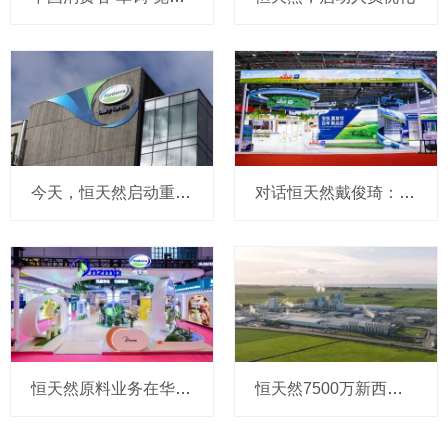
今天，恒天然启动重大架构调整：涉及大中华区市场，是新帅上任后首次“出招”
对话恒天然戴俊琦：安佳餐饮零售在华已成一个整体，中国是烘焙行业“风向标”，首发的草饲认证新品后续将扩大上市
恒天然原料业务在华推出最新策略，直击客户成本“痛点”，我们和原料业务大中华区负责人聊了聊
恒天然7500万新西兰元扩建黄油产能，投产后年增5万吨