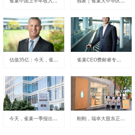
雀巢中国上半年收入196亿：CEO说在华业务正逐步稳定，要求全新管理团队紧盯三大重点，原定去库存计划已完成，坦承某些品类仍在流失份额
独家｜雀巢大中华区人力资源“一号位”敲定，菲仕兰徐耀东接棒
估值35亿：今天，雀巢新CEO上任后第一个收购来了
雀巢CEO费耐睿专访：我越来越多地收到来自工厂员工的邮件，削减职位正逐步和负责任地落实，对年轻人有三大职场建议
今天，雀巢一季报出炉：CEO说要全面强化中国业务，在华全新管理团正推动变革，卖掉蓝瓶咖啡后冰淇淋交易2026年也将有实质性成果
刚刚，瑞幸大股东正式“喝上”蓝瓶咖啡！雀巢官宣出售给大钲资本，这把全球咖啡竞争“高端局”要怎么打？