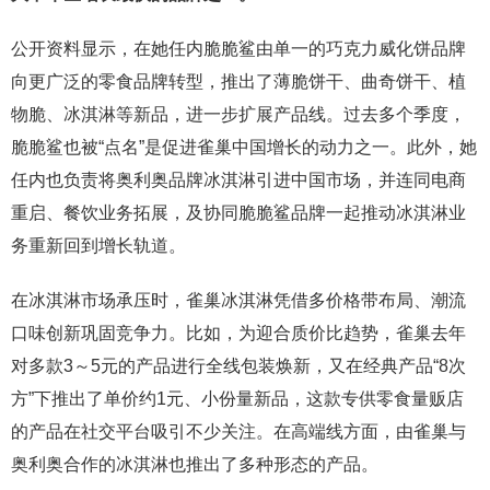
公开资料显示，在她任内脆脆鲨由单一的巧克力威化饼品牌
向更广泛的零食品牌转型，推出了薄脆饼干、曲奇饼干、植
物脆、冰淇淋等新品，进一步扩展产品线。过去多个季度，
脆脆鲨也被“点名”是促进雀巢中国增长的动力之一。此外，她
任内也负责将奥利奥品牌冰淇淋引进中国市场，并连同电商
重启、餐饮业务拓展，及协同脆脆鲨品牌一起推动冰淇淋业
务重新回到增长轨道。
在冰淇淋市场承压时，雀巢冰淇淋凭借多价格带布局、潮流
口味创新巩固竞争力。比如，为迎合质价比趋势，雀巢去年
对多款3～5元的产品进行全线包装焕新，又在经典产品“8次
方”下推出了单价约1元、小份量新品，这款专供零食量贩店
的产品在社交平台吸引不少关注。在高端线方面，由雀巢与
奥利奥合作的冰淇淋也推出了多种形态的产品。