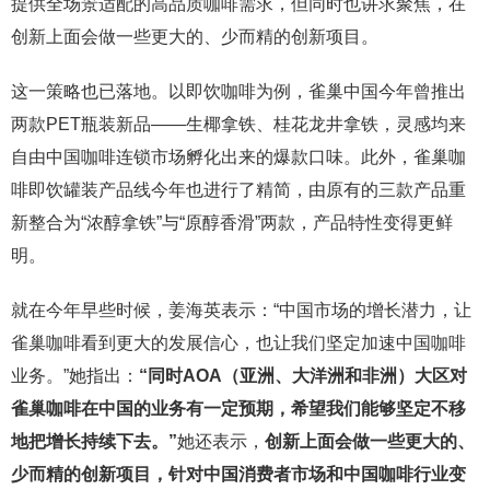
提供全场景适配的高品质咖啡需求，但同时也讲求聚焦，在
创新上面会做一些更大的、少而精的创新项目。
这一策略也已落地。以即饮咖啡为例，雀巢中国今年曾推出
两款PET瓶装新品——生椰拿铁、桂花龙井拿铁，灵感均来
自由中国咖啡连锁市场孵化出来的爆款口味。此外，雀巢咖
啡即饮罐装产品线今年也进行了精简，由原有的三款产品重
新整合为“浓醇拿铁”与“原醇香滑”两款，产品特性变得更鲜
明。
就在今年早些时候，姜海英表示：“中国市场的增长潜力，让
雀巢咖啡看到更大的发展信心，也让我们坚定加速中国咖啡
业务。”她指出：
“同时AOA（亚洲、大洋洲和非洲）大区对
雀巢咖啡在中国的业务有一定预期，希望我们能够坚定不移
地把增长持续下去。”
她还表示，
创新上面会做一些更大的、
少而精的创新项目，针对中国消费者市场和中国咖啡行业变