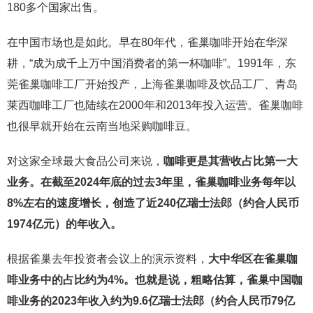
180多个国家出售。
在中国市场也是如此。早在80年代，雀巢咖啡开始在华深
耕，“成为成千上万中国消费者的第一杯咖啡”。1991年，东
莞雀巢咖啡工厂开始投产，上海雀巢咖啡及饮品工厂、青岛
莱西咖啡工厂也陆续在2000年和2013年投入运营。雀巢咖啡
也很早就开始在云南当地采购咖啡豆。
对这家全球最大食品公司来说，
咖啡更是其营收占比第一大
业务。在截至
2024
年底的过去
3
年里，雀巢咖啡业务每年以
8%
左右的速度增长，创造了近
240
亿瑞士法郎（约合人民币
1974
亿元）的年收入。
根据雀巢去年投资者会议上的演示资料，
大中华区在雀巢咖
啡业务中的占比约为
4%
。也就是说，粗略估算，雀巢中国咖
啡业务的
2023
年收入约为
9.6
亿瑞士法郎（约合人民币
79
亿