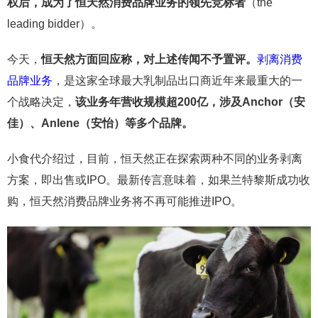
权后，成为了恒天然消费品牌业务的领先竞标者
（the
leading bidder）。
今天，
恒天然方面回应称，对上述传闻不予置评。
剥离消费
品牌业务
，是这家全球最大乳制品出口商近年来最重大的一
个战略决定，
该业务年营收规模超
200
亿，涉及
Anchor
（安
佳）、
Anlene
（安怡）等多个品牌。
小食代介绍过，目前，恒天然正在探索两种不同的业务剥离
方案，即出售或IPO。最新传言意味着，如果兰特黎斯成功收
购，恒天然消费品牌业务将不再可能推进IPO。