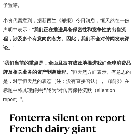
予置评。
小食代留意到，据新西兰《邮报》今日消息，恒天然在一份
声明中表示：“
我们正在推进具备保密性和竞争性的出售流
程，涉及多个有意向的各方。因此，我们不会对传闻发表评
论。
”
“
我们当前的重点是，全面且富有成效地推进我们全球消费品
牌及相关业务的资产剥离流程。
”恒天然方面表示。有意思的
是，对于恒天然的表态（注：没有直接否认），《邮报》在
标题中将其理解并描述为“对传言保持沉默（silent on
report）”。