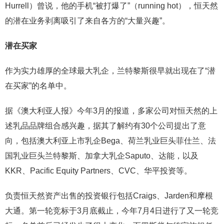
Hurrell）曾说，他的手机“被打爆了”（running hot），恒天然
的潜在业务剥离吸引了来自各方的“大量兴趣”。
潜在买家
作为实力雄厚的全球最大乳企，兰特黎斯很早就出现在了“潜
在买家”的名单中。
据《澳大利亚人报》今年3月的报道，多家公司对恒天然的上
述乳品品牌组合感兴趣，据其了解约有30个公司提出了意
向，包括澳大利亚上市乳企Bega、荷兰乳业巨头菲仕兰、法
国乳业巨头兰特黎斯、加拿大乳企Saputo、达能，以及
KKR、Pacific Equity Partners、CVC、华平投资等。
负责恒天然资产出售的投资银行包括Craigs、Jarden和摩根
大通。第一轮竞标于3月底截止，今年7月4日进行了又一轮竞