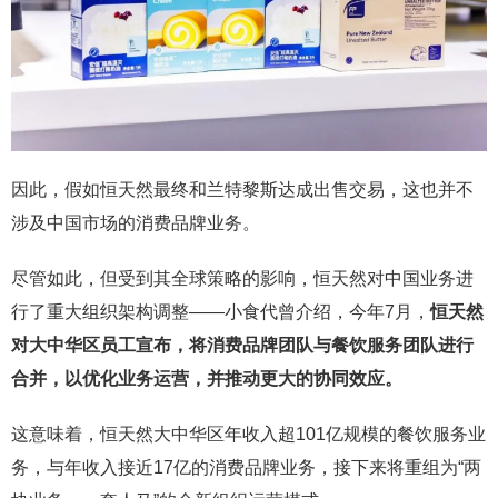
因此，假如恒天然最终和兰特黎斯达成出售交易，这也并不
涉及中国市场的消费品牌业务。
尽管如此，但受到其全球策略的影响，恒天然对中国业务进
行了重大组织架构调整——小食代曾介绍，今年7月，
恒天然
对大中华区员工宣布，将消费品牌团队与餐饮服务团队进行
合并，以优化业务运营，并推动更大的协同效应。
这意味着，恒天然大中华区年收入超101亿规模的餐饮服务业
务，与年收入接近17亿的消费品牌业务，接下来将重组为“两