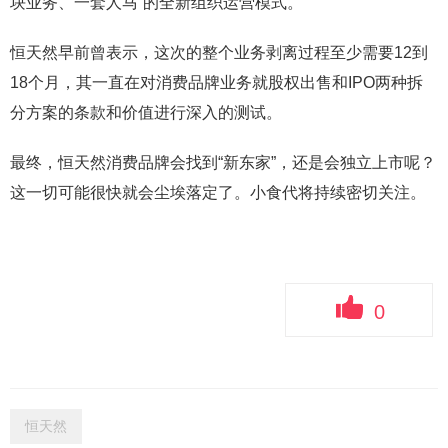
块业务、一套人马”的全新组织运营模式。
恒天然早前曾表示，这次的整个业务剥离过程至少需要12到
18个月，其一直在对消费品牌业务就股权出售和IPO两种拆
分方案的条款和价值进行深入的测试。
最终，恒天然消费品牌会找到“新东家”，还是会独立上市呢？
这一切可能很快就会尘埃落定了。小食代将持续密切关注。
0
恒天然