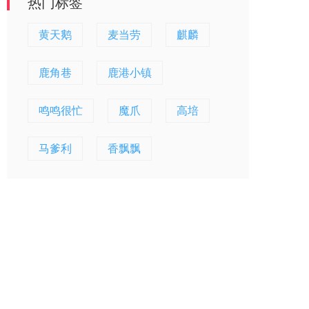
热门标签
黄天鹅
麦当劳
麒麟
鹿角巷
鹿港小镇
鸣鸣很忙
魔爪
高培
马爹利
香飘飘