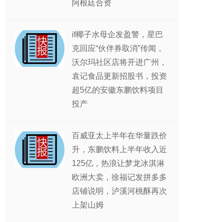
阿根廷合资
if椰子水母企发盈警，星巴
克回应“伙伴券取消”传闻，
沃尔玛社区店将开进广州，
袁记食品更新招股书，投资
超5亿的安徽东鹏饮料项目
投产
百威亚太上半年在华量跌价
升，东鹏饮料上半年收入近
125亿，热浪让梦龙冰淇淋
欧洲大卖，徐福记发拼多多
店铺说明，泸溪河桃酥再次
上架山姆