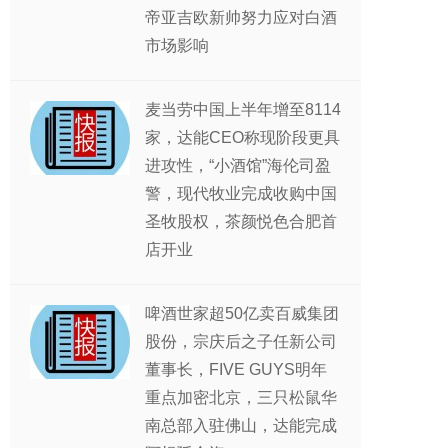
帝亚吉欧新帅努力应对白酒
市场影响
麦当劳中国上半年增至8114
家，达能CEO称现阶段更具
进攻性，“小酒馆”海伦司盈
警，现代牧业完成收购中国
圣牧股权，茶颜悦色合肥首
店开业
啤酒世家超50亿卖百威集团
股份，宗庆后之子任新公司
董事长，FIVE GUYS明年
重点加密北京，三只松鼠华
南总部入驻佛山，达能完成