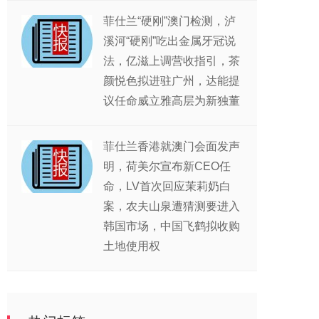
菲仕兰“硬刚”澳门检测，泸
溪河“硬刚”吃出金属牙冠说
法，亿滋上调营收指引，茶
颜悦色拟进驻广州，达能提
议任命威立雅高层为新独董
菲仕兰香港就澳门会面发声
明，荷美尔宣布新CEO任
命，LV首次回应茉莉奶白
案，农夫山泉遭猜测要进入
韩国市场，中国飞鹤拟收购
土地使用权