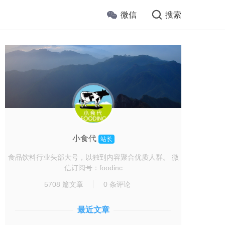
微信
搜索
小食代
站长
食品饮料行业头部大号，以独到内容聚合优质人群。 微
信订阅号：foodinc
5708 篇文章
0 条评论
最近文章