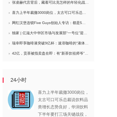
张凌赫代言背后，藏着可比克怎样的年轻化战略？
喜力上半年裁撤3000岗位，太古可口可乐总裁说饮料品类增长态势良好，华润饮料下半年要打三场关键战役，帝亚吉欧新帅努力应对白酒市场影响
网红汉堡连锁Five Guys创始人专访：都是5个儿子和妻子在打理，绝不会与麦当劳正面竞争，要公司上市或卖盘的建议不时出现
独家 | 亿滋大中华区市场与发展部“一号位”迎来新变动，曲向明将卸任
瑞幸即享咖啡液突破9亿杯：速溶咖啡的“液体时代”是如何炼成的？
42亿，贡茶被指卖盘在即：有“新茶饮祖师爷”之称，贝恩资本拟接手
24小时
喜力上半年裁撤3000岗位，
太古可口可乐总裁说饮料品
类增长态势良好，华润饮料
下半年要打三场关键战役，