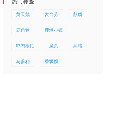
热门标签
黄天鹅
麦当劳
麒麟
鹿角巷
鹿港小镇
鸣鸣很忙
魔爪
高培
马爹利
香飘飘