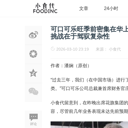
文章
24小时
可口可乐旺季前密集在华上
挑战在于驾驭复杂性
2026-03-10 23:19
来源：
小食代
作者：潘娴（原创）
“过去三年，我们（在中国市场）进行
类。”可口可乐公司总裁兼首席财务官庄慕斐
小食代留意到，在昨晚出席花旗集团
容，尽管前几年业务表现未达先前预期
评论