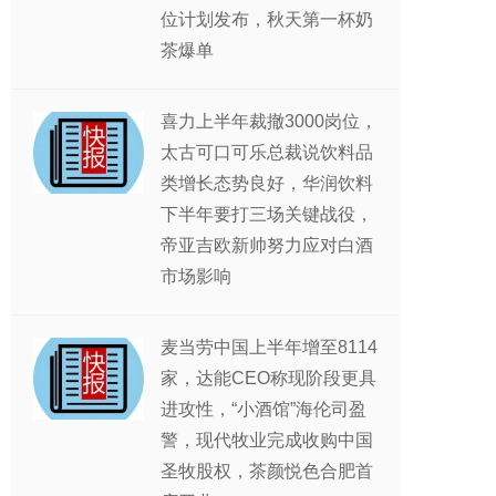
位计划发布，秋天第一杯奶
茶爆单
喜力上半年裁撤3000岗位，
太古可口可乐总裁说饮料品
类增长态势良好，华润饮料
下半年要打三场关键战役，
帝亚吉欧新帅努力应对白酒
市场影响
麦当劳中国上半年增至8114
家，达能CEO称现阶段更具
进攻性，“小酒馆”海伦司盈
警，现代牧业完成收购中国
圣牧股权，茶颜悦色合肥首