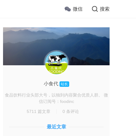
微信
搜索
小食代
站长
食品饮料行业头部大号，以独到内容聚合优质人群。 微
信订阅号：foodinc
5711 篇文章
0 条评论
最近文章