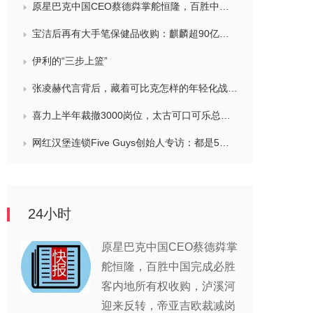
原星巴克中国CEO蔡德粦掌舵恒隆，百胜中国完成必胜客内地所有权收购，泸溪河迎来反转，帝亚吉欧裁减岗位计划发布，秋天第一杯奶茶爆单
宝洁后再有大手笔保健品收购：麒麟超90亿拿下健美生，在华已入驻山姆和开市客等多渠道，为何超300亿资本一周内“疯抢”VMS？
伊利的“三步上篮”
张凌赫代言背后，藏着可比克怎样的年轻化战略？
喜力上半年裁撤3000岗位，太古可口可乐总裁说饮料品类增长态势良好，华润饮料下半年要打三场关键战役，帝亚吉欧新帅努力应对白酒市场影响
网红汉堡连锁Five Guys创始人专访：都是5个儿子和妻子在打理，绝不会与麦当劳正面竞争，要公司上市或卖盘的建议不时出现
24小时
原星巴克中国CEO蔡德粦掌
舵恒隆，百胜中国完成必胜
客内地所有权收购，泸溪河
迎来反转，帝亚吉欧裁减岗