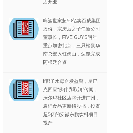
店开业
啤酒世家超50亿卖百威集团
股份，宗庆后之子任新公司
董事长，FIVE GUYS明年
重点加密北京，三只松鼠华
南总部入驻佛山，达能完成
阿根廷合资
if椰子水母企发盈警，星巴
克回应“伙伴券取消”传闻，
沃尔玛社区店将开进广州，
袁记食品更新招股书，投资
超5亿的安徽东鹏饮料项目
投产