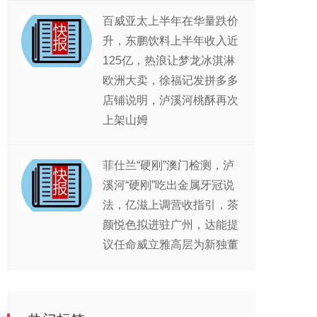
百威亚太上半年在华量跌价
升，东鹏饮料上半年收入近
125亿，热浪让梦龙冰淇淋
欧洲大卖，徐福记发拼多多
店铺说明，泸溪河桃酥再次
上架山姆
菲仕兰“硬刚”澳门检测，泸
溪河“硬刚”吃出金属牙冠说
法，亿滋上调营收指引，茶
颜悦色拟进驻广州，达能提
议任命威立雅高层为新独董