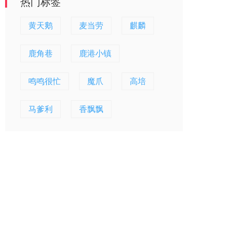
热门标签
黄天鹅
麦当劳
麒麟
鹿角巷
鹿港小镇
鸣鸣很忙
魔爪
高培
马爹利
香飘飘