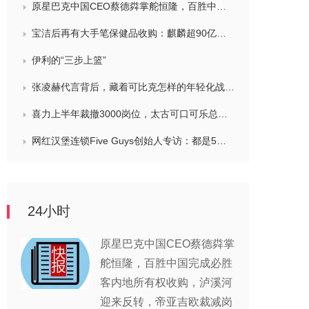
原星巴克中国CEO蔡德粦掌舵恒隆，百胜中国完成必胜客内地所有权收购，泸溪河迎来反转，帝亚吉欧裁减岗位计划发布，秋天第一杯奶茶爆单
宝洁后再有大手笔保健品收购：麒麟超90亿拿下健美生，在华已入驻山姆和开市客等多渠道，为何超300亿资本一周内“疯抢”VMS？
伊利的“三步上篮”
张凌赫代言背后，藏着可比克怎样的年轻化战略？
喜力上半年裁撤3000岗位，太古可口可乐总裁说饮料品类增长态势良好，华润饮料下半年要打三场关键战役，帝亚吉欧新帅努力应对白酒市场影响
网红汉堡连锁Five Guys创始人专访：都是5个儿子和妻子在打理，绝不会与麦当劳正面竞争，要公司上市或卖盘的建议不时出现
24小时
原星巴克中国CEO蔡德粦掌
舵恒隆，百胜中国完成必胜
客内地所有权收购，泸溪河
迎来反转，帝亚吉欧裁减岗