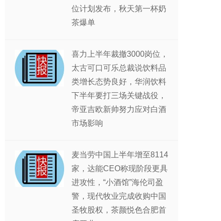
位计划发布，秋天第一杯奶
茶爆单
喜力上半年裁撤3000岗位，
太古可口可乐总裁说饮料品
类增长态势良好，华润饮料
下半年要打三场关键战役，
帝亚吉欧新帅努力应对白酒
市场影响
麦当劳中国上半年增至8114
家，达能CEO称现阶段更具
进攻性，“小酒馆”海伦司盈
警，现代牧业完成收购中国
圣牧股权，茶颜悦色合肥首