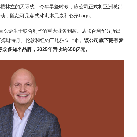
高楼林立的天际线。今年早些时候，该公司正式将亚洲总部
动，随处可见各式冰淇淋元素和心形Logo。
淋巨头诞生于联合利华的重大业务剥离。从联合利华分拆出
阿姆斯特丹、伦敦和纽约三地独立上市。
该公司旗下拥有梦
等众多知名品牌，
2025
年营收约
650
亿元。