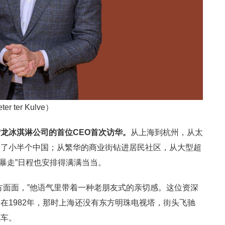
er Kulve）
梦龙冰淇淋公司的首位
CEO
首次访华。
从上海到杭州，从太
越了小半个中国；从繁华的商业街钻进居民社区，从大型超
的“暴走”日程也安排得满满当当。
方面面，”他语气里带着一种老朋友式的亲切感。这位资深
在1982年，那时上海还没有东方明珠电视塔，街头飞驰
汽车。