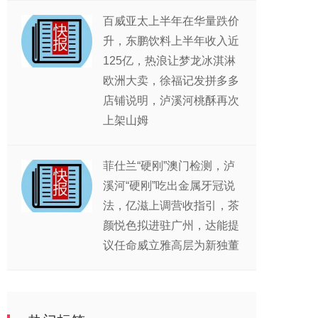
百威亚太上半年在华量跌价
升，东鹏饮料上半年收入近
125亿，热浪让梦龙冰淇淋
欧洲大卖，徐福记发拼多多
店铺说明，泸溪河桃酥再次
上架山姆
菲仕兰“硬刚”澳门检测，泸
溪河“硬刚”吃出金属牙冠说
法，亿滋上调营收指引，茶
颜悦色拟进驻广州，达能提
议任命威立雅高层为新独董