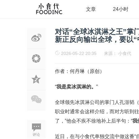
文章
24小时
对话“全球冰淇淋之王”掌
新正反向输出全球，要以“
2026-05-22 20:35
来源：
小食代
作者：何丹琳（原创）
“
我是卖冰淇淋的。
”
全球领先冰淇淋公司的掌门人孔澎韬（Pet
职业时通常会这样介绍，而对方听到往
了，”他会不疾不徐地补上后半句：“
我
评论
近日，在与小食代单独交流中做这番“