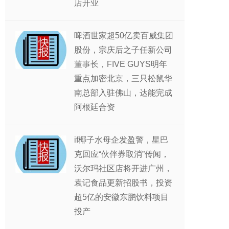
店开业
啤酒世家超50亿卖百威集团
股份，宗庆后之子任新公司
董事长，FIVE GUYS明年
重点加密北京，三只松鼠华
南总部入驻佛山，达能完成
阿根廷合资
if椰子水母企发盈警，星巴
克回应“伙伴券取消”传闻，
沃尔玛社区店将开进广州，
袁记食品更新招股书，投资
超5亿的安徽东鹏饮料项目
投产