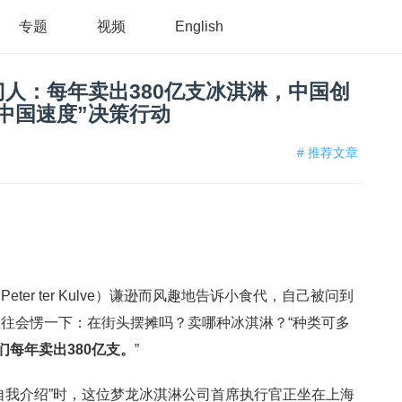
专题
视频
English
门人：每年卖出380亿支冰淇淋，中国创
中国速度”决策行动
# 推荐文章
er ter Kulve）谦逊而风趣地告诉小食代，自己被问到
往会愣一下：在街头摆摊吗？卖哪种冰淇淋？“种类可多
们每年卖出
380
亿支。
”
自我介绍”时，这位梦龙冰淇淋公司首席执行官正坐在上海