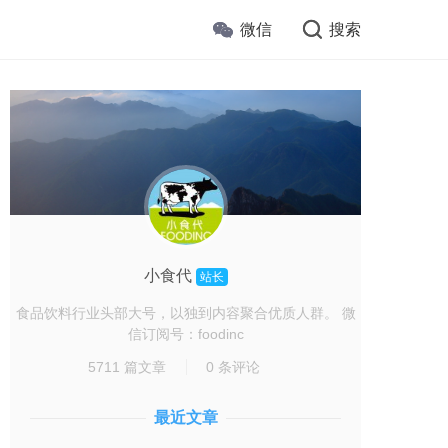
微信
搜索
小食代
站长
食品饮料行业头部大号，以独到内容聚合优质人群。 微
信订阅号：foodinc
5711 篇文章
0 条评论
最近文章