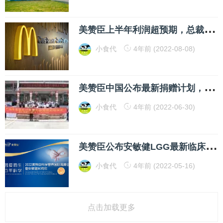
美
赞臣上半年利润超预期，总裁朱定平今天给出最新增长思路
小食代
4年前 (2022-08-08)
美
赞臣中国公布最新捐赠计划，1700万元营养品助力改善乡村婴幼儿营养
小食代
4年前 (2022-06-30)
美
赞臣公布安敏健LGG最新临床成果，本地化运营发力特配市场
小食代
4年前 (2022-05-16)
点击加载更多