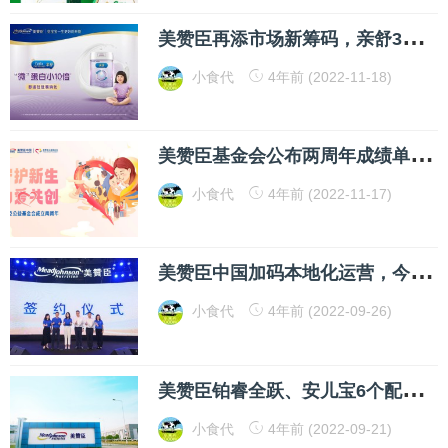
美
赞臣再添市场新筹码，亲舒3段通过奶粉新国标
小食代
4年前 (2022-11-18)
美
赞臣基金会公布两周年成绩单：捐赠款物总值突破7000万元
小食代
4年前 (2022-11-17)
美
赞臣中国加码本地化运营，今天官宣最新战略落地
小食代
4年前 (2022-09-26)
美
赞臣铂睿全跃、安儿宝6个配方已通过新国标注册
小食代
4年前 (2022-09-21)