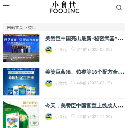
网站首页
>
类目
美
赞臣中国亮出最新“秘密武器”，旗下首个创新研究院来了
小食代
3年前 (2023-03-25)
美
赞臣蓝臻、铂睿等16个配方全数通过奶粉新国标注册
小食代
4年前 (2023-02-15)
今
天，美赞臣中国官宣上线成人营养品牌！力拓全生命周期营养新版图
小食代
4年前 (2022-12-20)