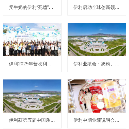
卖牛奶的伊利“死磕”一瓶即饮茶，它凭什么在巨头之间突围？
伊利启动全球创新领航计划，金领冠升级品牌战略，展示母乳研究新成果
伊利2025年营收利润双增长，奶粉成为第二大支柱，解锁多个“亿元级别”爆款新品
伊利业绩会：奶粉、奶酪和冷饮全年目标双位数增长，未来几年分红额有望提升
伊利获第五届中国质量奖提名奖，打造品质新标杆
伊利中期业绩说明会：茶饮替代影响达“相对峰值”，16亿补贴计划下半年效果渐显，将保液奶价格稳定，想抢奶酪更多份额