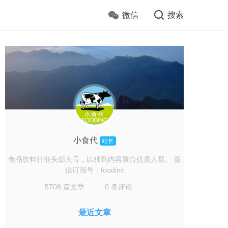
微信
搜索
小食代
站长
食品饮料行业头部大号，以独到内容聚合优质人群。 微
信订阅号：foodinc
5708 篇文章
0 条评论
最近文章