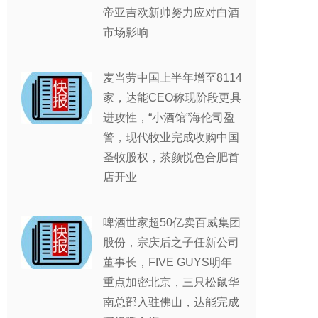
帝亚吉欧新帅努力应对白酒
市场影响
麦当劳中国上半年增至8114
家，达能CEO称现阶段更具
进攻性，“小酒馆”海伦司盈
警，现代牧业完成收购中国
圣牧股权，茶颜悦色合肥首
店开业
啤酒世家超50亿卖百威集团
股份，宗庆后之子任新公司
董事长，FIVE GUYS明年
重点加密北京，三只松鼠华
南总部入驻佛山，达能完成