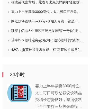
张凌赫代言背后，藏着可比克怎样的年轻化战略？
喜力上半年裁撤3000岗位，太古可口可乐总裁说饮料品类增长态势良好，华润饮料下半年要打三场关键战役，帝亚吉欧新帅努力应对白酒市场影响
网红汉堡连锁Five Guys创始人专访：都是5个儿子和妻子在打理，绝不会与麦当劳正面竞争，要公司上市或卖盘的建议不时出现
独家 | 亿滋大中华区市场与发展部“一号位”迎来新变动，曲向明将卸任
瑞幸即享咖啡液突破9亿杯：速溶咖啡的“液体时代”是如何炼成的？
42亿，贡茶被指卖盘在即：有“新茶饮祖师爷”之称，贝恩资本拟接手
24小时
喜力上半年裁撤3000岗位，
太古可口可乐总裁说饮料品
类增长态势良好，华润饮料
下半年要打三场关键战役，