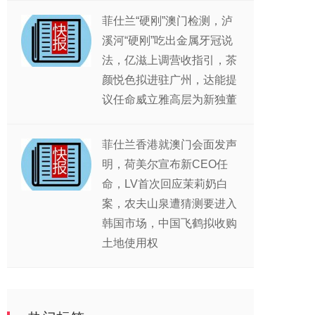
菲仕兰“硬刚”澳门检测，泸
溪河“硬刚”吃出金属牙冠说
法，亿滋上调营收指引，茶
颜悦色拟进驻广州，达能提
议任命威立雅高层为新独董
菲仕兰香港就澳门会面发声
明，荷美尔宣布新CEO任
命，LV首次回应茉莉奶白
案，农夫山泉遭猜测要进入
韩国市场，中国飞鹤拟收购
土地使用权