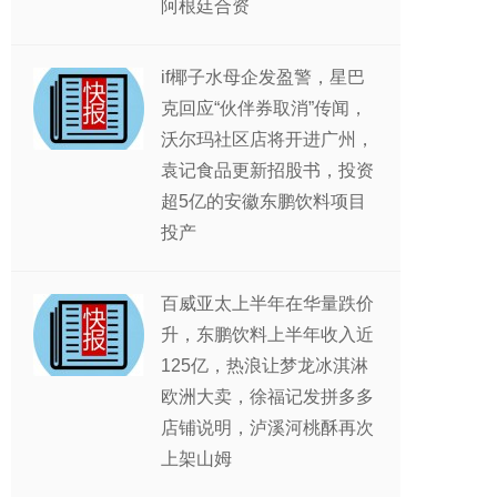
阿根廷合资
if椰子水母企发盈警，星巴
克回应“伙伴券取消”传闻，
沃尔玛社区店将开进广州，
袁记食品更新招股书，投资
超5亿的安徽东鹏饮料项目
投产
百威亚太上半年在华量跌价
升，东鹏饮料上半年收入近
125亿，热浪让梦龙冰淇淋
欧洲大卖，徐福记发拼多多
店铺说明，泸溪河桃酥再次
上架山姆