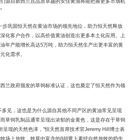
我们源自新西兰且品质卓越的安佳黄油将能把握更多市场机
”
建将进一步巩固恒天然在黄油市场的领先地位，助力恒天然释放
时深化客户合作，以高价值黄油创造出更多本土化应用。上
油年产能增长高达5万吨，助力恒天然生产出更丰富的黄
多元化需求。
新西兰政府颁发的草饲标准认证，这也奠定了恒天然作为领
不多见，这也是为什么源自其他不同产区的黄油常见呈现
。而草饲乳制品通常呈现出浓郁的金黄色，这是存在于草饲
现的天然色泽，”恒天然首席技术官Jeremy Hill博士表
¹在牧场上放牧，牧草中富含的β胡萝卜素经自然放牧的奶牛