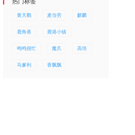
热门标签
黄天鹅
麦当劳
麒麟
鹿角巷
鹿港小镇
鸣鸣很忙
魔爪
高培
马爹利
香飘飘