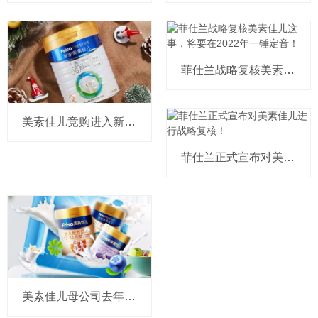
菲仕兰战略复核美素佳儿这事，将要在2022年一锤定音！
美素佳儿竞购进入新一轮！国内这些能打的奶粉商据说都来“捧了个场”
菲仕兰正式宣布对美素佳儿进行战略复核！
美素佳儿母公司去年收入近900亿！全球CEO点赞中国市场